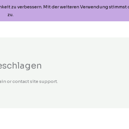
hkeit zu verbessern. Mit der weiteren Verwendung stimmst
Home
Das Buch
Die Autorin
Kontakt
zu.
eschlagen
ain or contact site support.